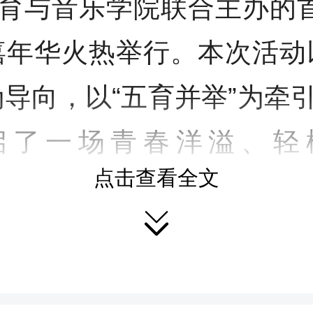
育与音乐学院联合主办的首
嘉年华火热举行。本次活动
为导向，以“五育并举”为牵
启了一场青春洋溢、轻
点击查看全文
”体验。学校党委委员、副

并致辞，学生工作部、校
，各学院党委副书记、心