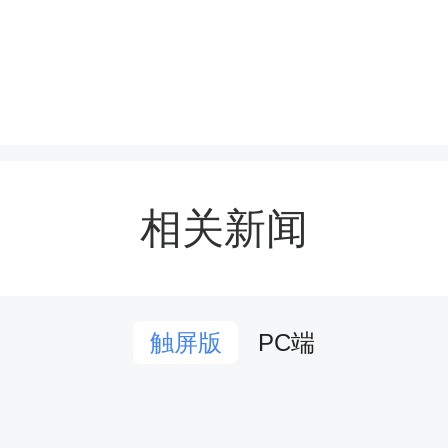
教师均参与其中。
次嘉年华融入学校“差序共
模式，尊重个体差异，兼顾
相关新闻
过彩虹跑、集体团操、趣
引导学生在运动中释放压
PC端
触屏版
探索“运动+心理”协同