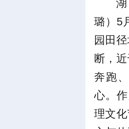
湖
璐）5
园田径
断，近
奔跑
心。作
理文化