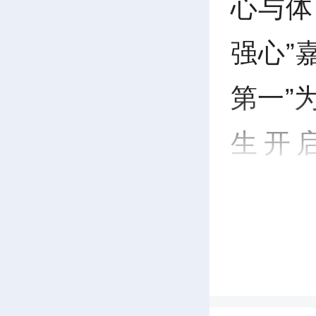
心与体
强心”
第一”
生开
的“心
强出席
负责人