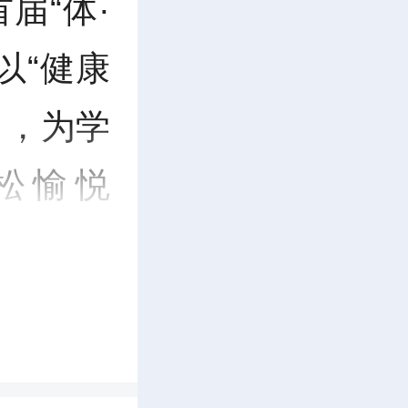
届“体·
以“健康
引，为学
松愉悦
校长刘高
团委相关
育员、心