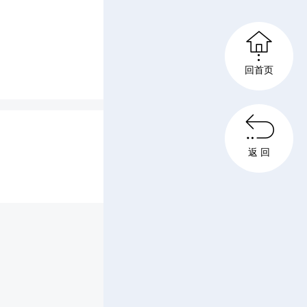

生”心育
回首页
多元需

味飞盘等
返 回
力、融入
育人新路