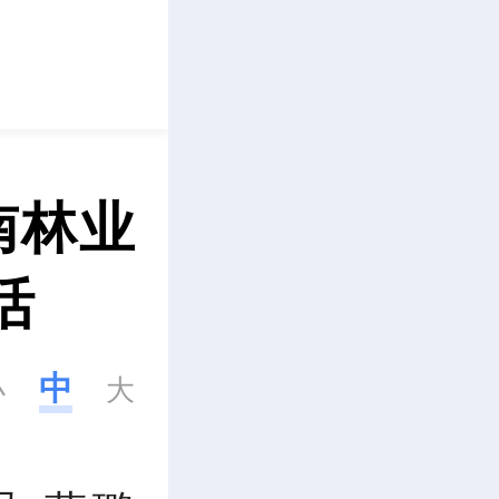
立即下载
南林业
活
中
小
大