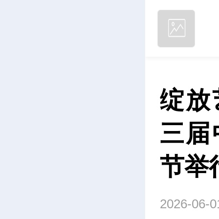
绽放
三届
节举
2026-06-0