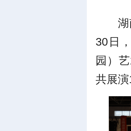
湖
30日
园）艺
共展演