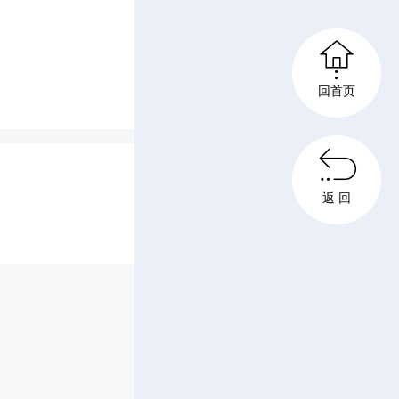
设中小学

幼儿园音
回首页

返 回