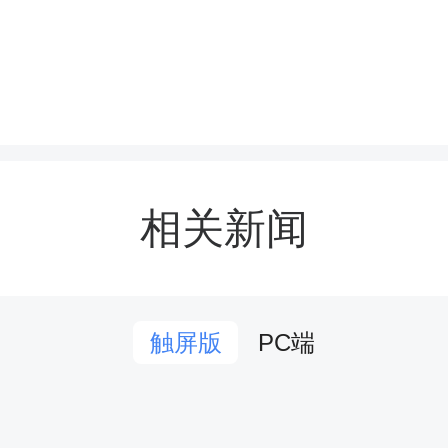
 激发强国力量”为主题，
演、初高中“三独”比赛、
三大板块。
相关新闻
PC端
触屏版