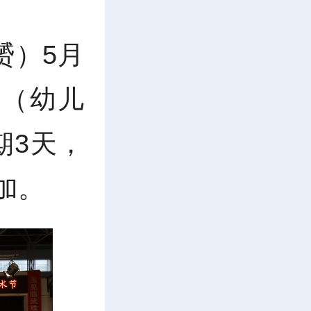
赟）5月
学（幼儿
期3天，
加。