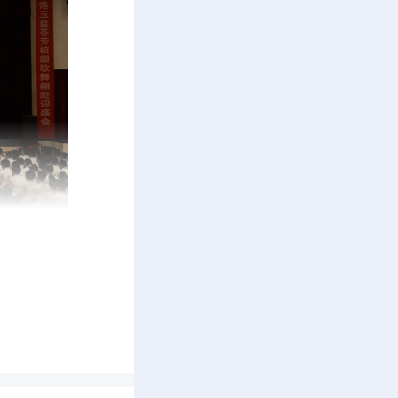
、县教育
“绽放艺