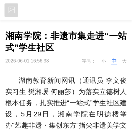
立即下载
湘南学院：非遗市集走进“一站
式”学生社区
中
2026-06-01 16:56:38
字号：
小
大
湖南教育新闻网讯（通讯员 李文俊
实习生 樊湘瑗 何丽莎）为落实立德树人
根本任务，扎实推进“一站式”学生社区建
设，5月29日，湘南学院在明德楼举
办“艺趣非遗・集创东方”指尖非遗美学文