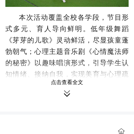
本次活动覆盖全校各学段，节目形
式多元、育人导向鲜明。低年级舞蹈
《芽芽的儿歌》灵动鲜活，尽显孩童蓬
勃朝气；心理主题音乐剧《心情魔法师
的秘密》以趣味唱演形式，引导学生认
知情绪、接纳自我，实现美育与心理疏
点击查看全文
导深度融合。同时，葫芦丝合奏、花鼓

戏表演等传统文艺节目，让非遗与民乐
文化浸润校园，厚植学生文化自信。各
类合唱、独唱、舞蹈、器乐及语言类节
目轮番上演，全方位彰显学校多元化美
