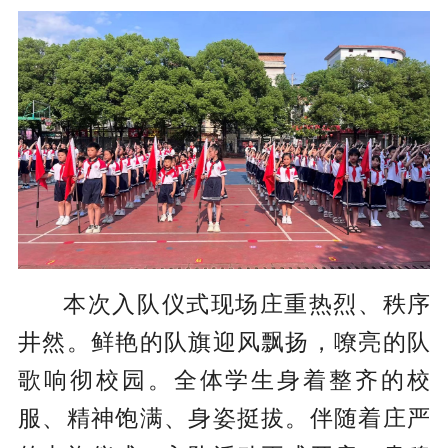
本次入队仪式现场庄重热烈、秩序
井然。鲜艳的队旗迎风飘扬，嘹亮的队
歌响彻校园。全体学生身着整齐的校
服、精神饱满、身姿挺拔。伴随着庄严