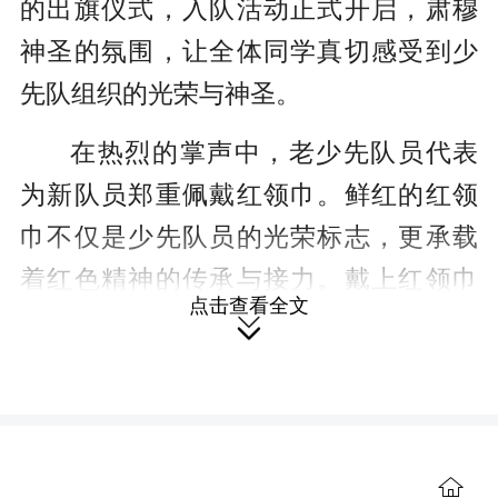
的出旗仪式，入队活动正式开启，肃穆
神圣的氛围，让全体同学真切感受到少
先队组织的光荣与神圣。
在热烈的掌声中，老少先队员代表
为新队员郑重佩戴红领巾。鲜红的红领
巾不仅是少先队员的光荣标志，更承载
着红色精神的传承与接力。戴上红领巾
点击查看全文
的新队员们身姿挺拔、目光坚定。随

后，全体新队员面向队旗庄严宣誓，铿
锵有力的誓言掷地有声，彰显出争做新
时代好少年的坚定决心和良好精神风

貌。