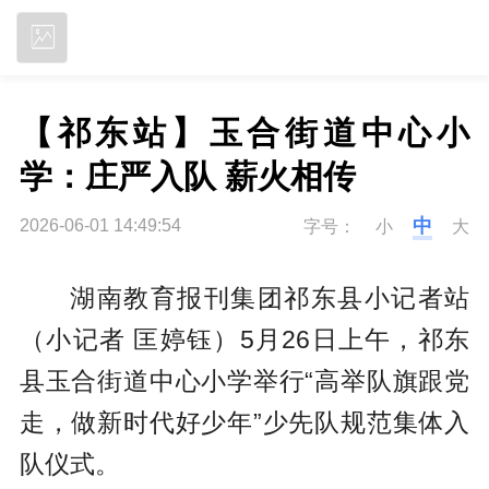
立即下载
【祁东站】玉合街道中心小
学：庄严入队 薪火相传
中
2026-06-01 14:49:54
字号：
小
大
湖南教育报刊集团祁东县小记者站
（小记者 匡婷钰）5月26日上午，祁东
县玉合街道中心小学举行“高举队旗跟党
走，做新时代好少年”少先队规范集体入
队仪式。