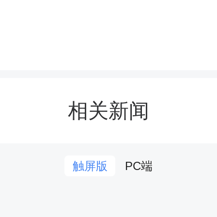
德智体美劳全面发展的新时
后，贺金平向全体学生致
相关新闻
好祝愿。他表示县总工会
儿童成长需求，常态化开
PC端
触屏版
爱慰问活动，用心护航青
长。