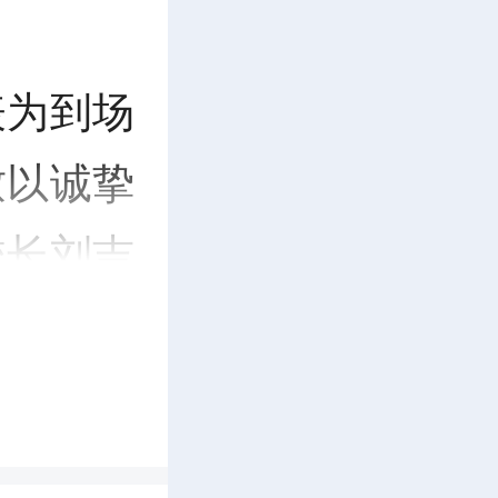
表为到场
致以诚挚
校长刘吉
关心支持
感谢，同
学向善，