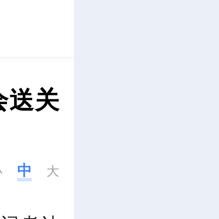
立即下载
会送关
中
小
大