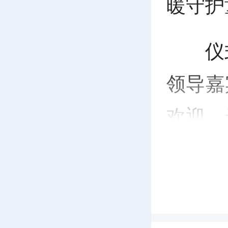
暖守护
仪
领导嘉
欢迎。
军致欢
学校教
时寄语