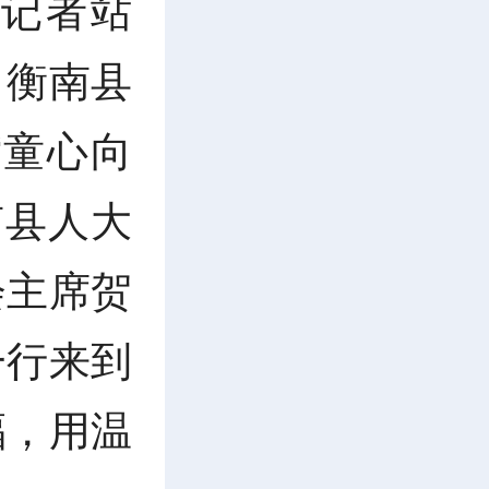
记者站
，衡南县
“童心向
南县人大
会主席贺
一行来到
福，用温