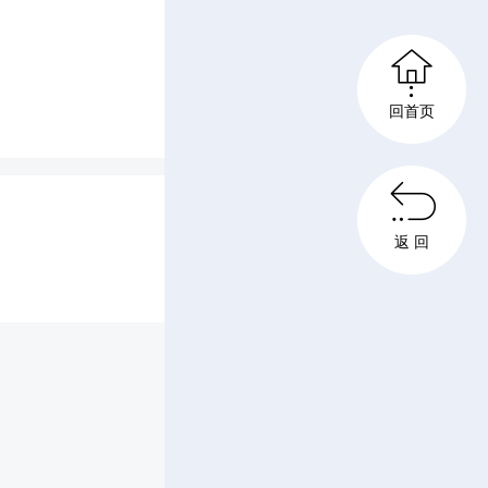
代好少

回首页

以节日问
返 回
将持续聚
展助学帮
少年健康