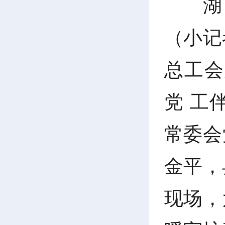
湖
（小记
总工会
党 工
常委会
金平，
现场，