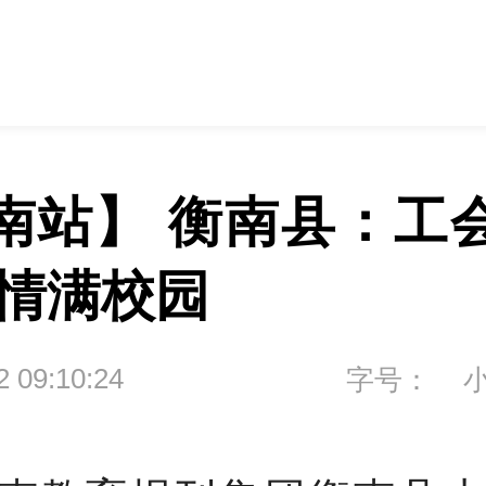
南站】 衡南县：工
温情满校园
2 09:10:24
字号：