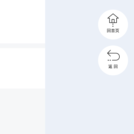

回首页

校长程诗
返 回
。企业相
程、核心
，围绕应