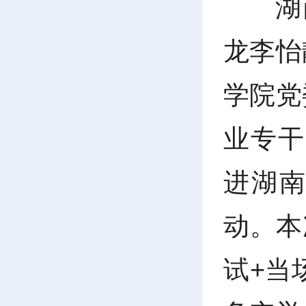
湖
龙李怡
学院党
业专干
进湖
动。本
试+当