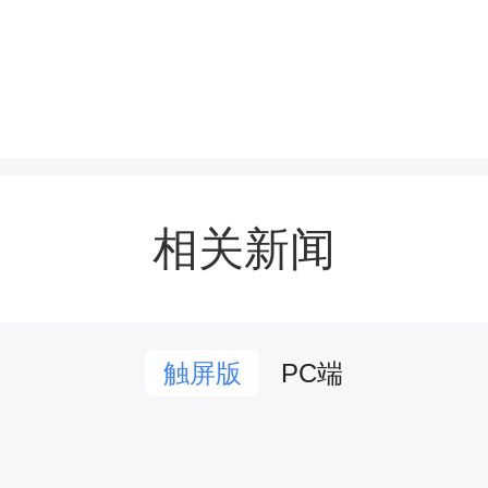
谈交流中，湖南华图教育
相关新闻
院师生到访表示热烈欢迎
人详细介绍了企业发展历
PC端
触屏版
局以及现有校企合作基础