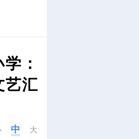
立即下载
小学：
文艺汇
中
小
大