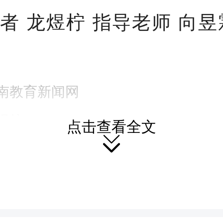
y
者 龙煜柠 指导老师 向昱
南教育新闻网
煜柠
点击查看全文
薇薇
