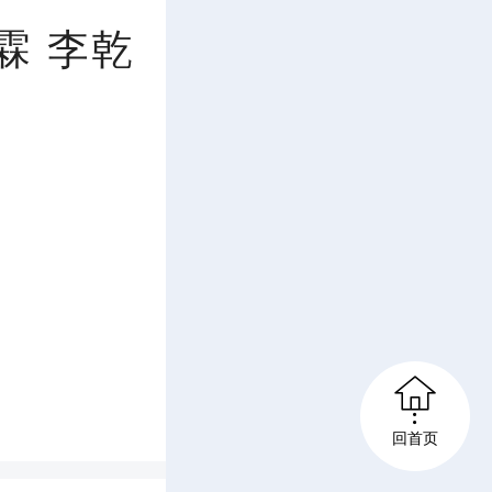
E
霖 李乾
n
t
e
r
f

u
回首页