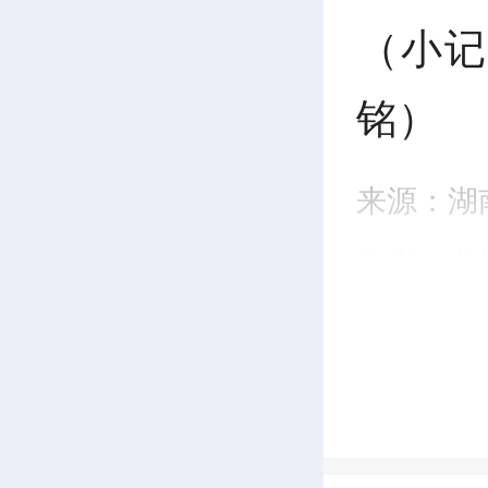
P
（小记
l
铭）
a
y
来源：湖
作者：龙
编辑：李