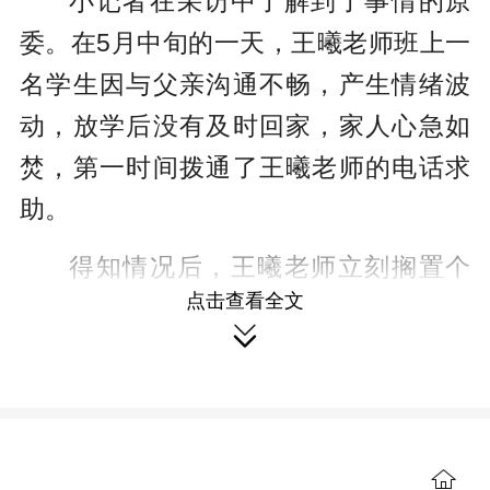
小记者在采访中了解到了事情的原
委。在5月中旬的一天，王曦老师班上一
名学生因与父亲沟通不畅，产生情绪波
动，放学后没有及时回家，家人心急如
焚，第一时间拨通了王曦老师的电话求
助。
得知情况后，王曦老师立刻搁置个
点击查看全文
人事务，快速开展处置工作。她凭着丰

富的带班经验，一边安抚家属情绪，一
边向学校报告。学校联动多方力量统筹
协调，开展搜寻。王曦老师根据对该生
的了解，建议大家把搜寻范围先锁定学
