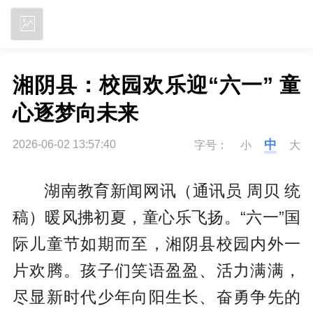
立即下载
湘阴县：校园欢乐迎“六一” 童
心逐梦向未来
中
2026-06-02 13:57:40
字号：
小
大
湖南教育新闻网讯（通讯员 周贝 统
稿）暖风拂初夏，童心乐飞扬。“六一”国
际儿童节如期而至，湘阴县校园内外一
片欢腾。孩子们笑语盈盈、活力满满，
尽显新时代少年向阳生长、奋勇争先的