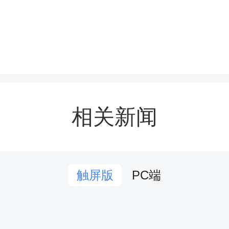
次竞赛围绕静脉输液、心
核心技能，采用个人多站
行。选手结合临床案例完成
相关新闻
核内容涵盖操作规范、应
怀及临床思维等维度。赛
PC端
触屏版
一着装、精神饱满，沉着