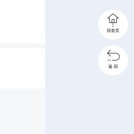

电监护两
回首页
式轮转模

规范操
返 回
急处置、
场上，选
冷静地完