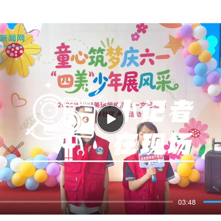
P
l
03:48
a