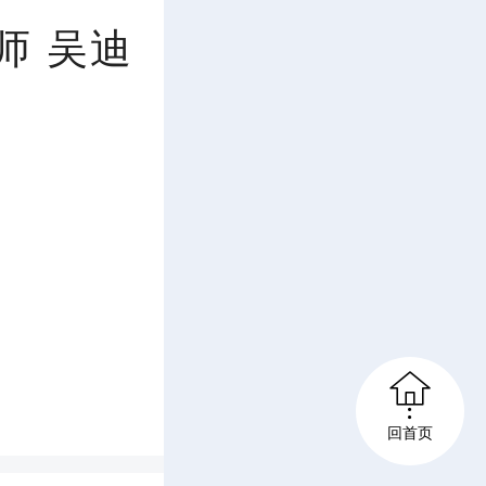
E
师 吴迪
n
t
e
r
f

u
回首页