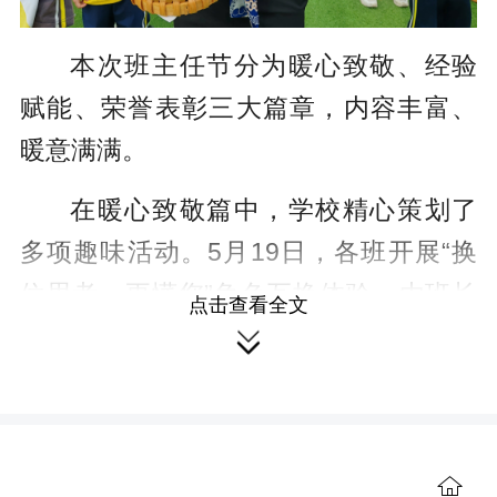
本次班主任节分为暖心致敬、经验
赋能、荣誉表彰三大篇章，内容丰富、
暖意满满。
在暖心致敬篇中，学校精心策划了
多项趣味活动。5月19日，各班开展“换
位思考，更懂您”角色互换体验，由班长
点击查看全文

担任“代理班主任”，写下《当班日记》，
真切体会班主任的辛劳；红领巾广播站
在5月20日推出“声动人心，我为老班点
首歌”特别播音；“画中有爱，童心绘师
