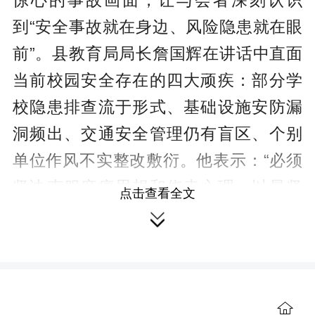
惊心的事故画面，让与会者深刻认识
到“安全事故就在身边、风险隐患就在眼
前”。县教育局局长詹国辉在讲话中直面
当前校园安全存在的四大顽疾：部分学
校隐患排查流于形式、基础设施安防漏
洞频出、交通安全管理仍有盲区、个别
单位作风不实整改敷衍。他表示：“必须
坚决克服麻痹思想和侥幸心理，以最坚
点击查看全文
决的态度、最严格的标准、最扎实的作

风，把安全工作抓细抓实抓到位。”
