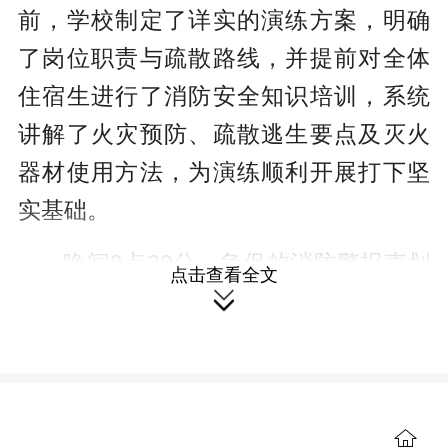
前，学校制定了详实的演练方案，明确
了岗位职责与疏散路线，并提前对全体
住宿生进行了消防安全知识培训，系统
讲解了火灾预防、疏散逃生要点及灭火
器材使用方法，为演练顺利开展打下坚
实基础。
晚间9点20分，急促的消防警报声划
点击查看全文

破校园宁静，演练正式开始。模拟火情
设定为宿舍楼5楼503因电路故障引发“火
情”。警报响起后，各楼层疏散引导员迅
速到位，沉着指挥；学生们在老师们的
