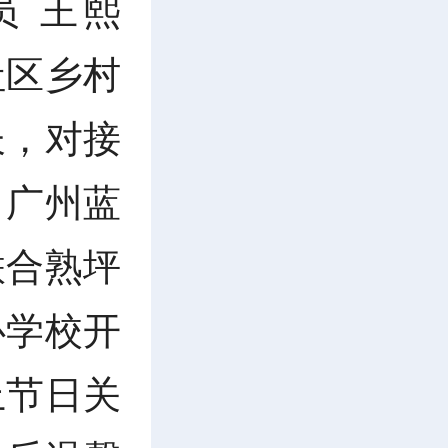
 王熙
社区乡村
长，对接
、广州蓝
联合熟坪
心学校开
上节日关