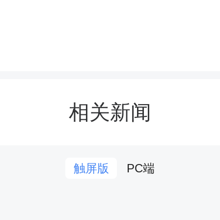
纯真灿烂，眼神明亮真挚
道谢声，让整场活动暖意
。
相关新闻
动期间，工作队队员亲切
交流，细心询问他们的学
PC端
触屏版
鼓励孩子们要珍惜美好时
勤奋好学，努力成长为有