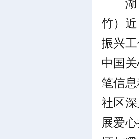
湖
竹）近
振兴工
中国关
笔信息
社区深
展爱心