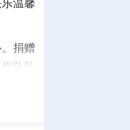
快乐温馨
心。捐赠
工作队队
、精美文
一发放到
物，孩子