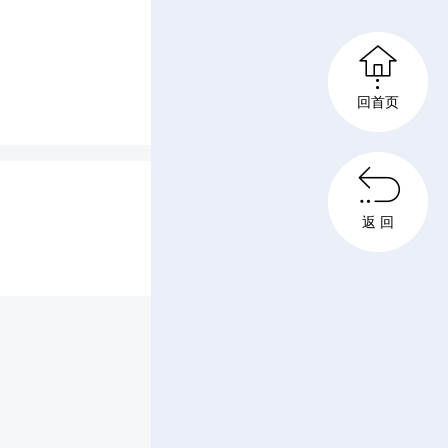
，一句句

满满、温
回首页

返 回
地与孩子
习和生活
光，怀揣
理想、有