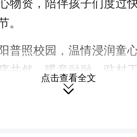
心物资，陪伴孩子们度过
节。
阳普照校园，温情浸润童
序井然、暖意融融。驻村
点击查看全文
区干部一同，将崭新书包

笔、笔记本等学习用品逐
手中。接过崭新的节日礼