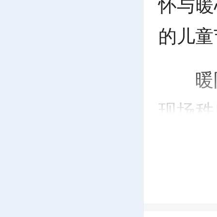
怀与暖
的儿童
暖
现场秩
员与社
具、彩
孩子们