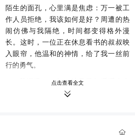
陌生的面孔，心里满是焦虑：万一被工
作人员拒绝，我该如何是好？周遭的热
闹仿佛与我隔绝，时间都变得格外漫
长。这时，一位正在休息看书的叔叔映
入眼帘，他温和的神情，给了我一丝前
行的勇气。
我深吸一口气，鼓足勇气缓缓走上
点击查看全文
前，声音微微发颤：“叔叔您好，我是小

记者徐治扬，请问可以接受我的采访
吗？”话音落下，我的脸颊瞬间涨得通
红，紧张得不敢直视对方。令我惊喜的
