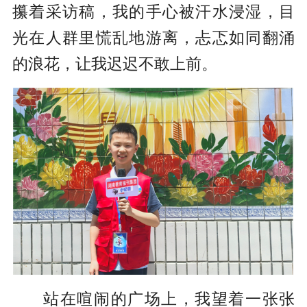
攥着采访稿，我的手心被汗水浸湿，目
光在人群里慌乱地游离，忐忑如同翻涌
的浪花，让我迟迟不敢上前。
站在喧闹的广场上，我望着一张张