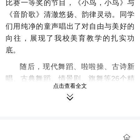
比赛一等奖的节目，《小鸟，小鸟》与
《音阶歌》清澈悠扬、韵律灵动。同学
们用纯净的童声唱出了对自由与美好的
向往，展现了我校美育教学的扎实功
底。
随后，现代舞蹈、啦啦操、古诗新
唱、古典舞蹈、情景剧、旗舞等26个精
点击查看全文
彩节目轮番登场，形式多样、内容丰

富，充分体现了学校课后服务的丰硕成
果和小朋友在美育浸润下蓬勃向上的精
神风貌。
