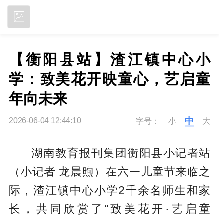
立即下载
【衡阳县站】渣江镇中心小
学：致美花开映童心，艺启童
年向未来
中
2026-06-04 12:44:10
字号：
小
大
湖南教育报刊集团衡阳县小记者站
（小记者 龙晨煦）在六一儿童节来临之
际，渣江镇中心小学2千余名师生和家
长，共同欣赏了“致美花开·艺启童