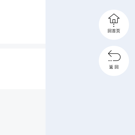
、防校园

授课。消
回首页
用电用火

生技巧，
返 回
险；防性
界知识，
惕网络交