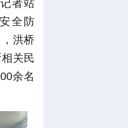
记者站
安全防
日，洪桥
所相关民
00余名