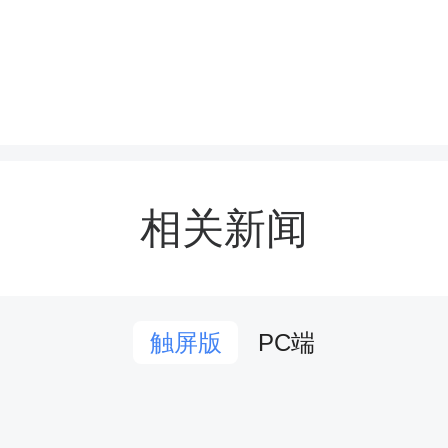
，围绕消防安全、防性侵
防溺水急救四大板块开展
方面，讲解宿舍、实验室
示范灭火器使用及火灾逃
相关新闻
生规范日常用电、科学避
中，通过互动科普身体边
PC端
触屏版
我保护方法，提醒学生警