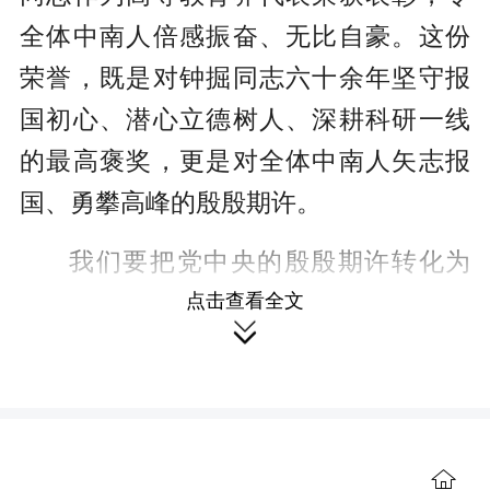
全体中南人倍感振奋、无比自豪。这份
荣誉，既是对钟掘同志六十余年坚守报
国初心、潜心立德树人、深耕科研一线
的最高褒奖，更是对全体中南人矢志报
国、勇攀高峰的殷殷期许。
我们要把党中央的殷殷期许转化为
建设中国特色世界一流大学的强大力
点击查看全文

量，牢记习近平总书记来校视察时的重
要嘱托，坚持党对学校工作的全面领
导，深入落实习近平党建思想，以高质
量党建引领高质量发展；坚持深入落实
