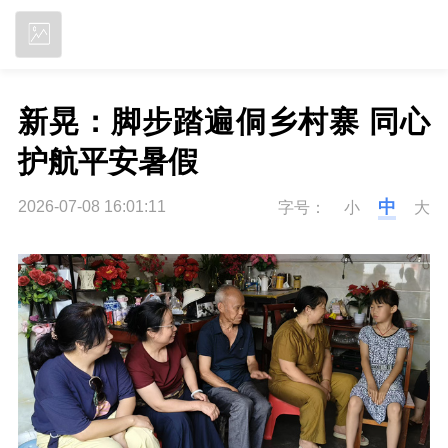
立即下载
新晃：脚步踏遍侗乡村寨 同心
护航平安暑假
中
2026-07-08 16:01:11
字号：
小
大