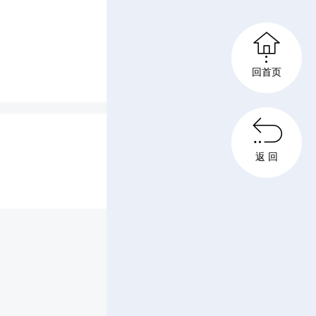

回首页

返 回
少年赴华
方学生和
“世界非