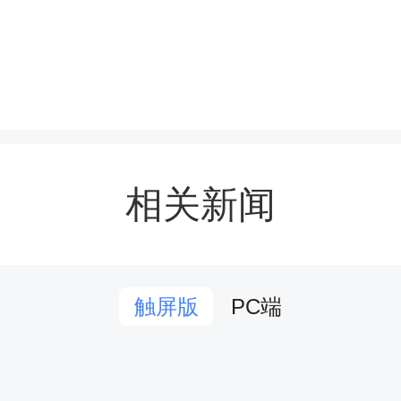
相关新闻
动不仅吸引了来自美国青
的积极参与，也汇集了中
PC端
触屏版
表。其核心性质是一场由