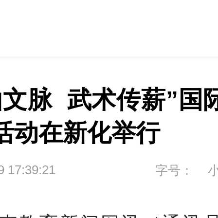
山文脉  武术传薪”国
活动在新化举行
9 17:39:21
字号：