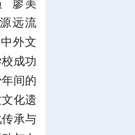
 廖美
脉源远流
的中外文
学校成功
少年间的
质文化遗
化传承与