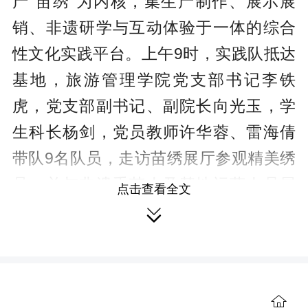
产“苗绣”为内核，集生产制作、展示展
销、非遗研学与互动体验于一体的综合
性文化实践平台。上午9时，实践队抵达
基地，旅游管理学院党支部书记李铁
虎，党支部副书记、副院长向光玉，学
生科长杨剑，党员教师许华蓉、雷海倩
带队9名队员，走访苗绣展厅参观精美绣
品，并与非遗手艺人及基地运营人员展
点击查看全文
开面对面座谈，细致调研苗绣产业发展

现状。调研中队员们发现，当地绣娘虽
拥有数十年积淀的精湛“针尖技艺”，却长
期缺乏英语培训条件，难以向海外游客
