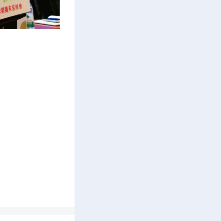
是《教育
》。