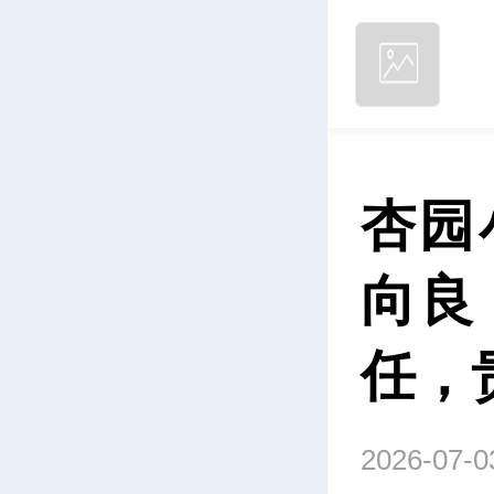
杏园
向良
任，
2026-07-0