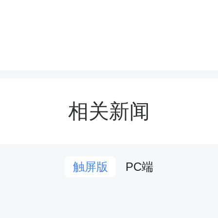
阴似箭，岁月如梭。不知
班子与大家一起共事已近
学校从“窗口”走向“品牌”
提升，办学设施日臻完善
相关新闻
植入人心；这四年，学校在
师资三不占优”下，教育
PC端
触屏版
升，师生在各级各类竞赛