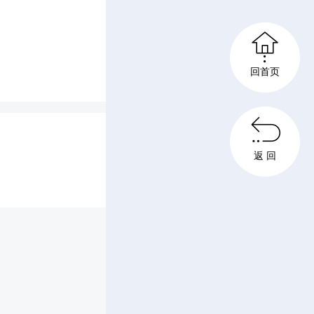
不觉间，

四年。这
回首页
，办学水

，“温度
返 回
“地理、
教学质量
中屡创佳