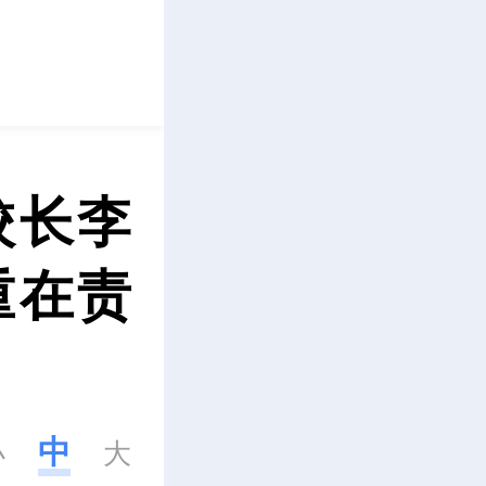
立即下载
校长李
重在责
中
小
大