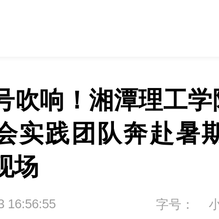
号吹响！湘潭理工学院
会实践团队奔赴暑
现场
3 16:56:55
字号：