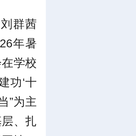
 刘群茜
26年暑
会在学校
建功‘十
当”为主
基层、扎