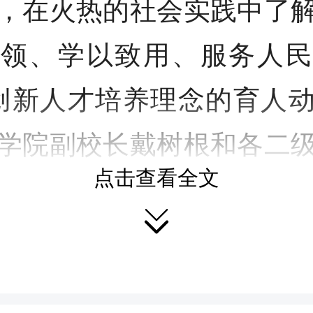
，在火热的社会实践中了
本领、学以致用、服务人民
P创新人才培养理念的育人
学院副校长戴树根和各二
点击查看全文
门主要负责人出席仪式。

指导老师代表、各实践团
活动。