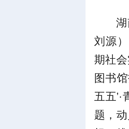
湖
刘源）
期社会
图书馆
五五’
题，动