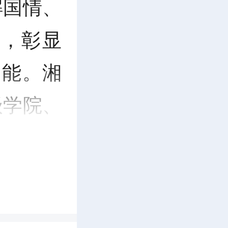
解国情、
，彰显
动能。湘
级学院、
各社会实
队学生代