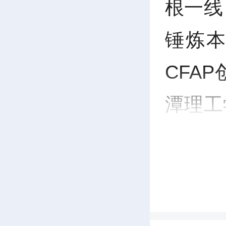
根一线
锤炼
CFA
潭理工
职能部
践团队
表参加