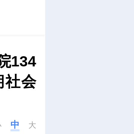
立即下载
134
期社会
中
小
大