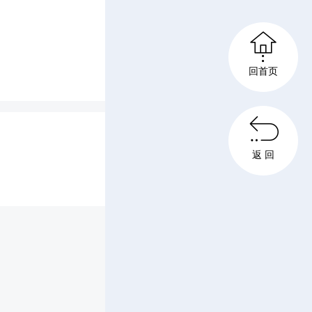

回首页
田伟 黄

主办、长
返 回
芳草杯”
新时代中
理论课研