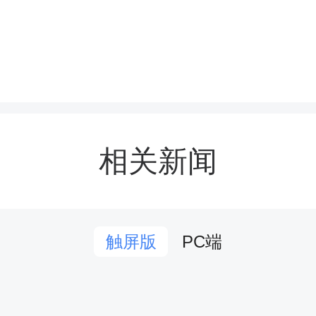
南教育新闻网讯 （通讯员 
7月3日，由湖南省教育厅
相关新闻
师范高等专科学校承办的 “
届大学生学习贯彻习近平
PC端
触屏版
社会主义思想暨思想政治