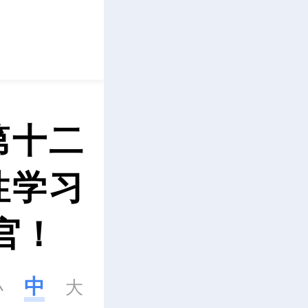
立即下载
第十二
性学习
官！
中
小
大