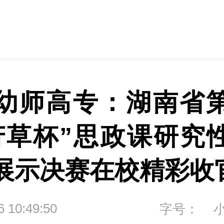
幼师高专：湖南省
芳草杯”思政课研究
展示决赛在校精彩收
6 10:49:50
字号：