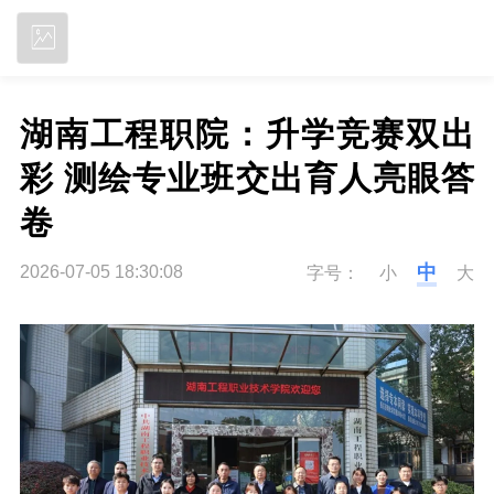
立即下载
湖南工程职院：升学竞赛双出
彩 测绘专业班交出育人亮眼答
卷
中
2026-07-05 18:30:08
字号：
小
大