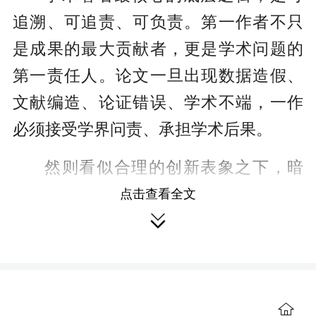
追溯、可追责、可负责。第一作者不只
是成果的最大贡献者，更是学术问题的
第一责任人。论文一旦出现数据造假、
文献编造、论证错误、学术不端，一作
必须接受学界问责、承担学术后果。
然则看似合理的创新表象之下，暗
藏不容忽视的伦理隐患：AI高效生成内
点击查看全文

容，却无法承担责任。AI幻觉、虚假引
文、逻辑漏洞是常态，算法本身不具备
法律人格，无需承受撤稿惩戒，亦不必
承担任何学术失信代价。对于科研人员
