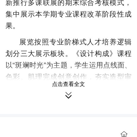
新推行多课联展的期末综合考核模式，
集中展示本学期专业课程改革阶段性成
果。
展览按照专业阶梯式人才培养逻辑
划分三大展示板块。《设计构成》课程
以“斑斓时光”为主题，学生运用点线面、
色彩、肌理完成创意创作，夯实造型审
点击查看全文
美基础；《建筑装饰材料与构造》围

绕“触·界：在材料的肌理中，丈量空间的
边界”主线，展出材料样板、构造拆解模
型，直观展现学生对建材性能、空间建

构逻辑的掌握程度；《计算机效果图设