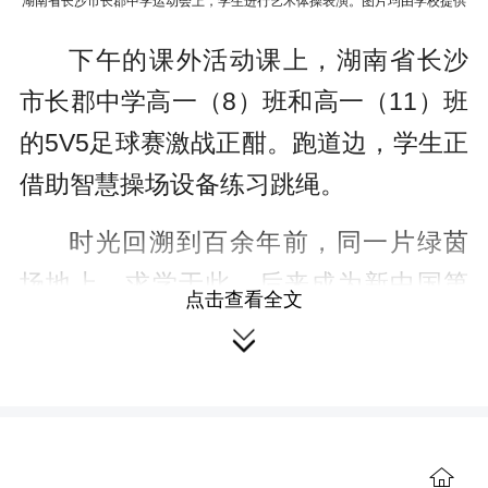
湖南省长沙市长郡中学运动会上，学生进行艺术体操表演。图片均由学校提供
下午的课外活动课上，湖南省长沙
市长郡中学高一（8）班和高一（11）班
的5V5足球赛激战正酣。跑道边，学生正
借助智慧操场设备练习跳绳。
时光回溯到百余年前，同一片绿茵
场地上，求学于此、后来成为新中国第
点击查看全文
一任海军司令的萧劲光等“八小球王”，也

在赛场驰骋，同样意气飞扬。
跨越百年风雨，坚守育人本心。长
郡中学将体育深植于学校发展血脉，让
