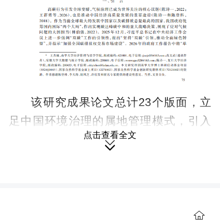
该研究成果论文总计23个版面，立
足中国环境治理的属地管理模式，引入
点击查看全文
重叠利益理论分析框架，厘清了企业、

地方政府与中央政府三方主体的层级特
点；进而分别从局部和整体两个视角，
构建了三方的双层演化博弈模型。在此
基础上，文章引入拟合优度和事件研究
