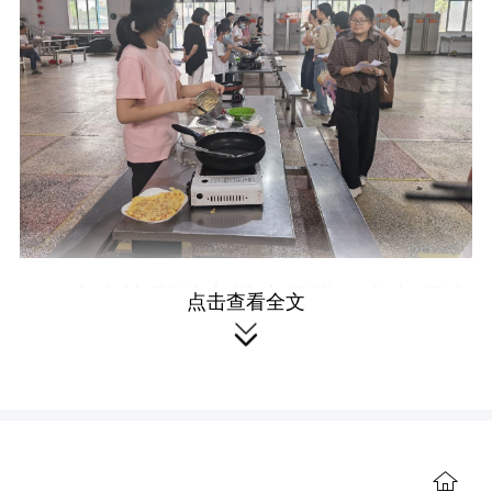
本次比赛贴合学生日常，分年级定
点击查看全文

制趣味项目，好玩又实用！低年级赛场
元气满满，一年级小朋友指尖翻飞，飞
速系出整齐好看的蝴蝶结，动作又快又
标准；二、三年级同学化身整理小能
