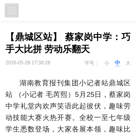
立即下载
【鼎城区站】 蔡家岗中学：巧
手大比拼 劳动乐翻天
中
2026-05-28 17:38:28
字号：
小
大
湖南教育报刊集团小记者站鼎城区
站 （小记者 毛芮熙）5月25日，蔡家岗
中学礼堂内欢声笑语此起彼伏，趣味劳
动技能大赛火热开赛。全校一至七年级
学生悉数登场，大家各展本领，趣味比