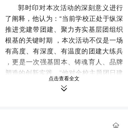
郭时印对本次活动的深刻意义进行
了阐释，他认为：“当前学校正处于纵深
推进党建带团建、聚力夯实基层团组织
根基的关键时期 ，本次活动不仅是一场
有高度、有深度、有温度的团建大练兵
，更是一次强基固本、铸魂育人、品牌
塑造的创新实践。
”
他对全校主题团日建
点击查看全文
设与共青团工作提出三点希望 ，一是强

化思想引领 ，让主题团日成为铸魂育人
的“领航灯塔 ” ；二是深耕实践赋能 ，让
主题团日成为淬炼成才的 “青春沙场”；

三是严明纪律规矩，让主题团日成为涵