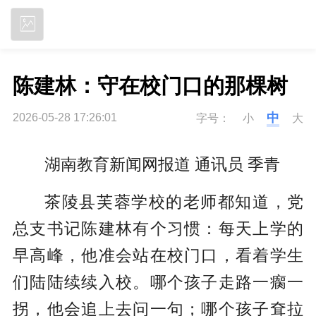
立即下载
陈建林：守在校门口的那棵树
中
2026-05-28 17:26:01
字号：
小
大
湖南教育新闻网报道 通讯员 季青
茶陵县芙蓉学校
的老师都知道，
党
总支书记
陈建林有个习惯：每天上学的
早高峰，他准会站在校门口，看着学生
们陆陆续续入校。哪个孩子走路一瘸一
拐，他会追上去问一句；哪个孩子耷拉