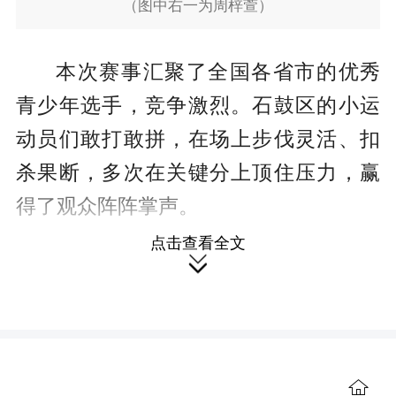
（图中右一为周梓萱）
本次赛事汇聚了全国各省市的优秀
青少年选手，竞争激烈。石鼓区的小运
动员们敢打敢拼，在场上步伐灵活、扣
杀果断，多次在关键分上顶住压力，赢
得了观众阵阵掌声。
点击查看全文
由石鼓区人民路小学输送的周梓萱

表现尤为出色。她与队友默契配合，先
后夺得南方赛区U13女子团体冠军和全国
U系列总决赛U13女子团体冠军；同时在
总决赛U13女子单打项目中获得第四名，
