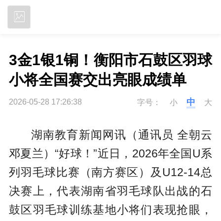
立即下载
3金1银1铜！衡阳市石鼓区羽球
小将全国赛交出亮眼成绩单
中
2026-05-28 17:26:38
字号：
小
大
湖南教育新闻网讯（通讯员 全朝云
邓夏兰）“好球！”近日，2026年全国U系
列羽毛球比赛（南方赛区）及U12-14总
决赛上，代表湖南省羽毛球队出战的石
鼓区羽毛球训练基地小将们表现抢眼，