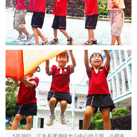
5月28日，江永县潇浦镇允山中心幼儿园，小朋友