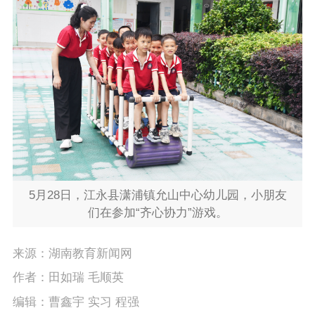
5月28日，江永县潇浦镇允山中心幼儿园，小朋友
们在参加“齐心协力”游戏。
来源：湖南教育新闻网
作者：田如瑞 毛顺英
编辑：曹鑫宇 实习 程强