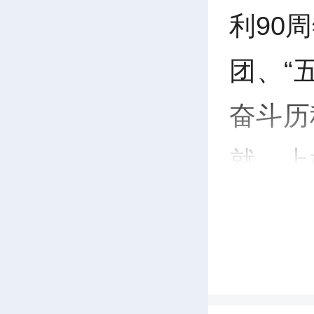
利90
团、“
奋斗历
就，上
香诵经
儿童感
依托爱