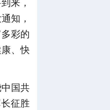
将到来，
发通知，
富多彩的
健康、快
绕中国共
军长征胜