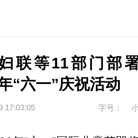
妇联等11部门部
6年“六一”庆祝活动
9 17:03:05
字号：