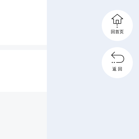
爱国歌

在沉浸式
回首页
、国家

返 回
视儿童健
一理念，
部门同防