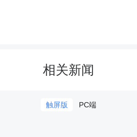
址遗迹等，组织广大儿童唱
红色地标、绘壮美河山，
中树立正确历史观、民族观
相关新闻
化观。
知强调，各地各部门要重
PC端
触屏版
与全面发展，坚持健康第
下开展科普宣传，推动多