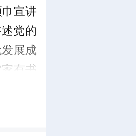
领巾宣讲
讲述党的
代发展成
“家有书
动，引导
华文脉；
念馆、长