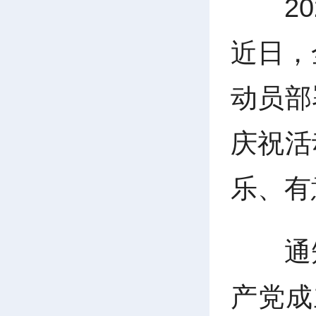
2
近日，
动员部
庆祝活
乐、有
通
产党成