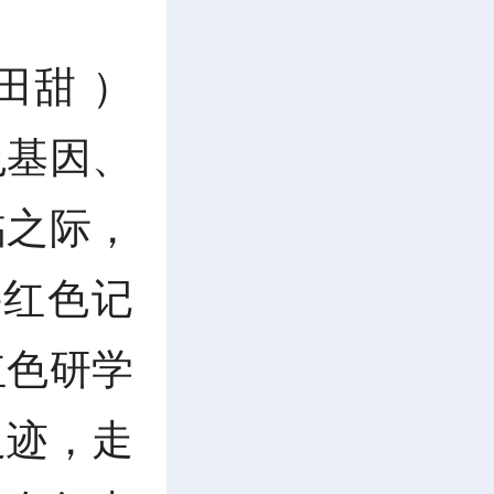
田甜 ）
色基因、
临之际，
寻红色记
红色研学
足迹，走