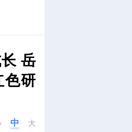
立即下载
长 岳
红色研
中
小
大