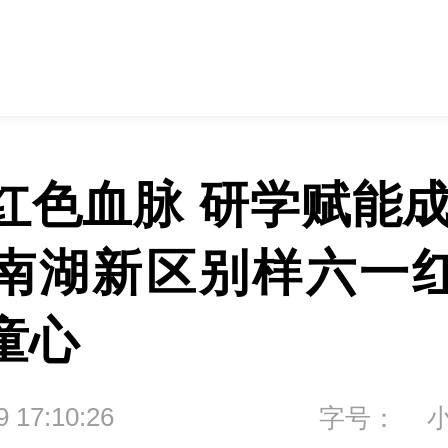
红色血脉 研学赋能成
南湖新区别样六一
童心
9 17:10:26
字号：