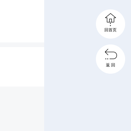

回首页

返 回
主线，串
馆等核心