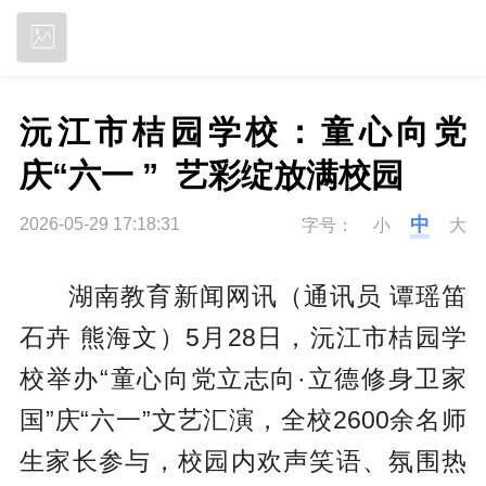
立即下载
沅江市桔园学校：童心向党
庆“六一 ”  艺彩绽放满校园 
中
2026-05-29 17:18:31
字号：
小
大
湖南教育新闻网讯（通讯员 谭瑶笛
石卉 熊海文）5月28日，沅江市桔园学
校举办“童心向党立志向·立德修身卫家
国”庆“六一”文艺汇演，全校2600余名师
生家长参与，校园内欢声笑语、氛围热