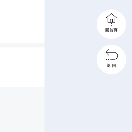

回首页

班人》的
返 回
肃立，旗
场。鲜艳
相辉映，