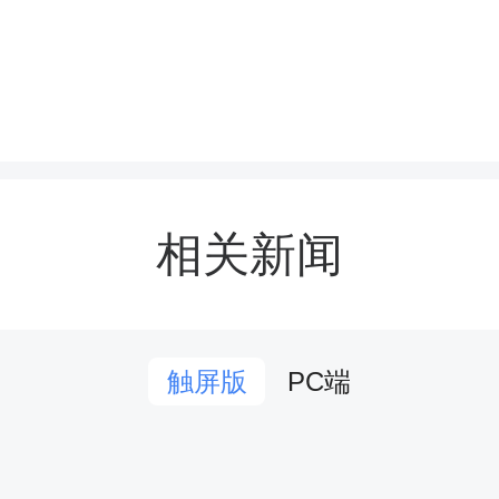
式在《我们是共产主义接
相关新闻
律中正式开始。全体师生
队旗，迈着坚定的步伐入
PC端
触屏版
与同学们胸前的红领巾交