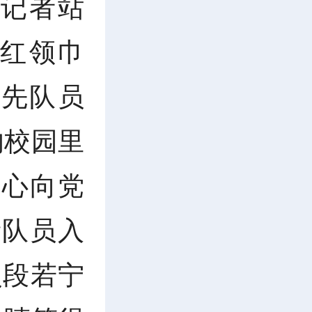
记者站
上红领巾
先队员
的校园里
巾心向党
新队员入
员段若宁