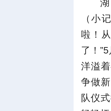
湖
（小记
啦！
了！”
洋溢着
争做新
队仪式