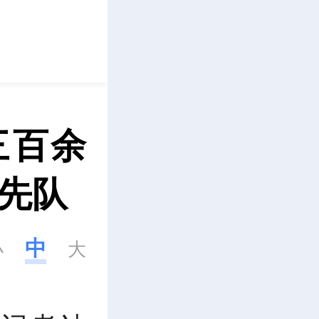
立即下载
三百余
少先队
中
小
大