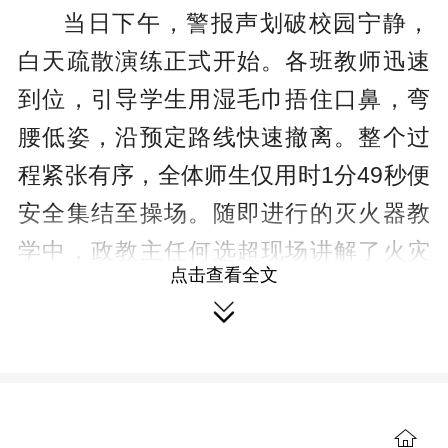
当日下午，警报声划破校园宁静，
白天疏散演练正式开始。各班教师迅速
到位，引导学生用湿毛巾捂住口鼻，弯
腰低姿，沿预定路线快速撤离。整个过
程紧张有序，全体师生仅用时1分49秒便
安全集结至操场。随即进行的灭火器教
学中，政教主任何选超现场讲解了火灾
点击查看全文
初期处置要点，并示范“提、拔、握、

压”四字操作口诀。师生轮番上阵，亲手
扑灭模拟火源，将理论知识转化为实操
技能。
