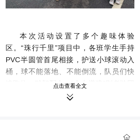
本次活动设置了多个趣味体验
区。“珠行千里”项目中，各班学生手持
PVC半圆管首尾相接，护送小球滚动入
桶，球不能落地、不能倒流，队员们快
速跑位、默契配合。“合力搭建”则考验团
点击查看全文
队协作：多名学生共同拉绳，将积木层

层叠起，只有耐心沟通、节奏统一才能
完成。
“情绪KTV”以移动摊位形式展开。老
