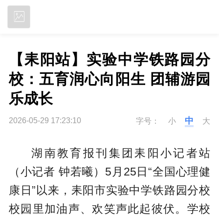
立即下载
【耒阳站】实验中学铁路园分
校：五育润心向阳生 团辅游园
乐成长
中
2026-05-29 17:23:10
字号：
小
大
湖南教育报刊集团耒阳小记者站
（小记者 钟若曦）
5月25日“全国心理健
康日”以来，耒阳市实验中学铁路园分校
校园里加油声、欢笑声此起彼伏。学校