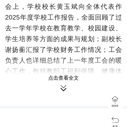
会上，学校校长黄玉斌向全体代表作
2025年度学校工作报告，全面回顾了过
去一学年学校在教育教学、校园建设、
学生培养等方面的成果与规划；副校长
谢扬蘅汇报了学校财务工作情况；工会
负责人也详细总结了上一年度工会的暖
心工作，包括教职工福利保障、健康体
点击查看全文
检、文体活动、帮扶慰问等，同时明确

了新学年的改进方向。代表们认真审议

了《欧阳海学校工会经费收支管理实施
回首页
细则》等重要制度，围绕教育教学、后

勤保障、教师发展等内容积极提交提
返 回