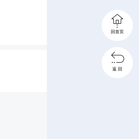
彼伏。5

提前为孩
回首页
——“当

活动。数
返 回
福巧妙碰
了成长的