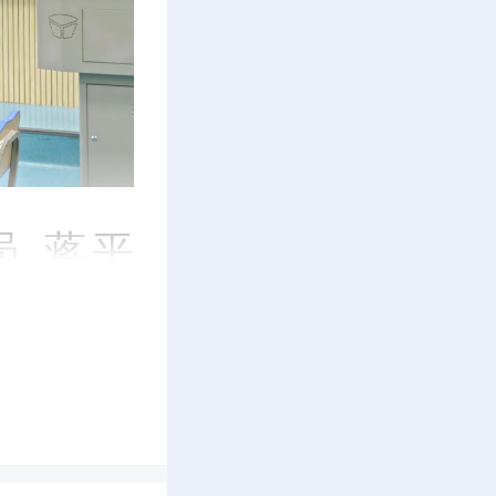
 蒋平
百多万个
……“六
塘小学多