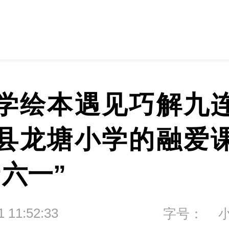
学绘本遇见巧解九
县龙塘小学的融爱
“六一”
1 11:52:33
字号：