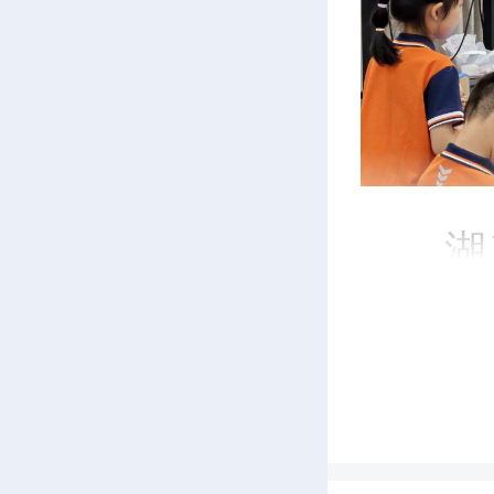
湖
辉）“
小壶吗
一”国