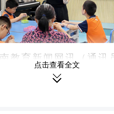
南教育新闻网讯（通讯员
点击查看全文
老师，壶里真的能装下三

？”“我把两颗心分开啦！”
际儿童节前夕，长沙县龙