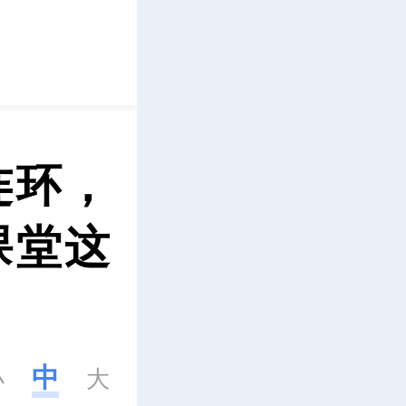
立即下载
连环，
课堂这
中
小
大