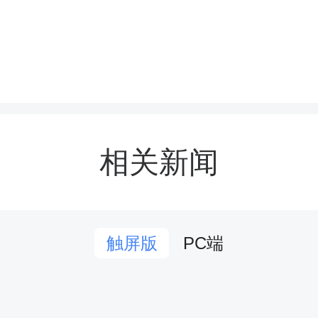
室里欢呼声与惊叹声此起
日，学校“融爱五彩课堂”，
上了一份特殊的节日礼物
相关新闻
本遇见巧解九连环”主题
、传统益智游戏与节日祝
PC端
触屏版
子们在挑战与欢笑中收获