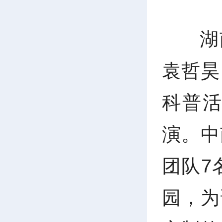
湖
袁哲昊
科普
演。中
团队7
园，为