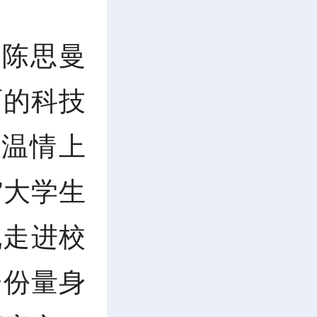
 陈思曼
面的科技
温情上
”大学生
机走进校
一
份量
身