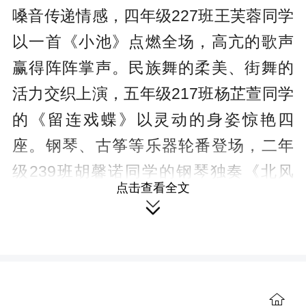
嗓音传递情感，四年级227班王芙蓉同学
以一首《小池》点燃全场，高亢的歌声
赢得阵阵掌声。民族舞的柔美、街舞的
活力交织上演，五年级217班杨芷萱同学
的《留连戏蝶》以灵动的身姿惊艳四
座。钢琴、古筝等乐器轮番登场，二年
级239班胡馨诺同学的钢琴独奏《北风
点击查看全文
吹》行云流水，展现了扎实的艺术功

底。
学校组织本校音乐教师组成评审
团，从“技巧表现”“艺术感染力”“舞台台
