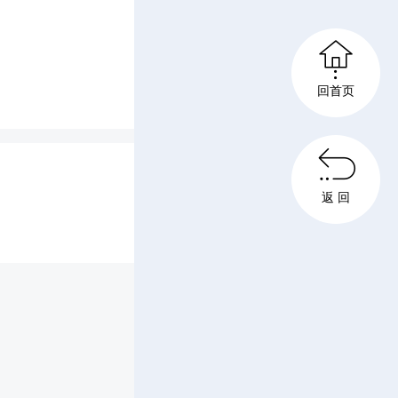
党深深的

《童年的
回首页
人》等一

轮番上
返 回
器乐演
们用质朴
对祖国的