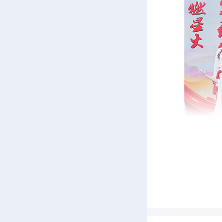
活
幕，伴