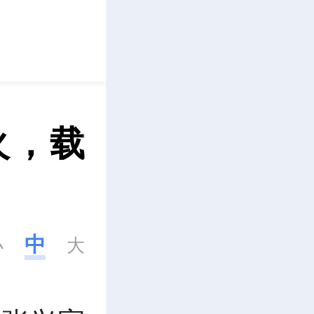
立即下载
火，载
中
小
大