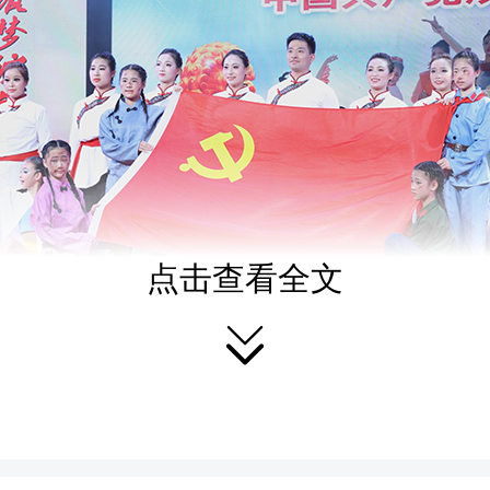
点击查看全文

动在《再唱山歌给党听》
随着熟悉的旋律，身着艳