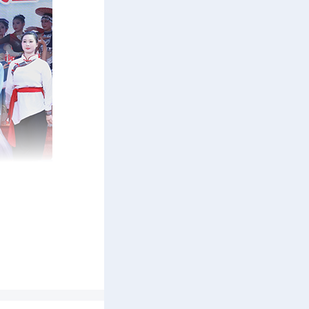
中拉开帷
丽民族服