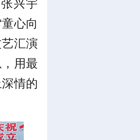
 张兴宇
“童心向
文艺汇演
恩，用最
上深情的