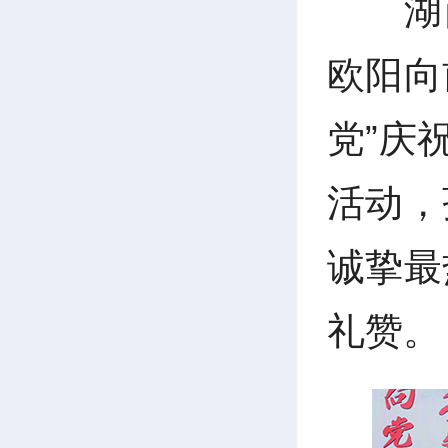
湖
欧阳向
党”庆
活动，
诚挚最
礼赞。