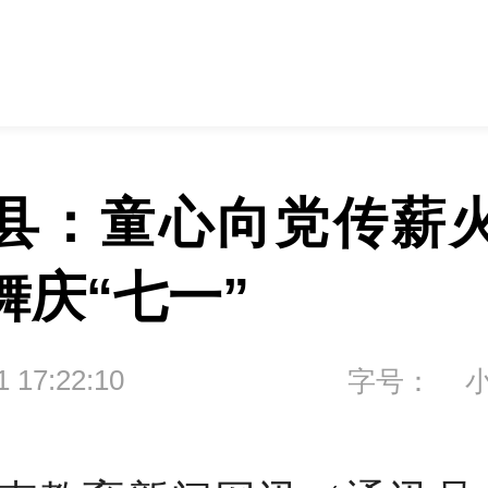
县：童心向党传薪
舞庆“七一”
1 17:22:10
字号：