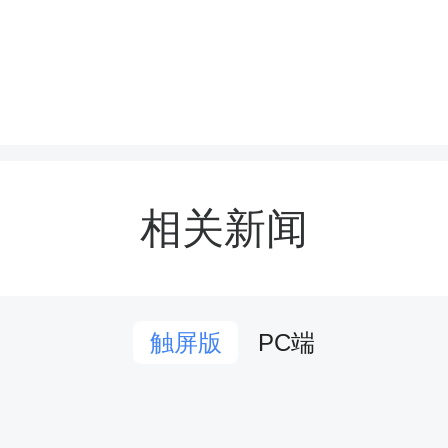
学们翩翩起舞，饱含着对
敬意。随后，《醉春风》
》《我们是共产主义接班
内容鲜活、形式新颖的节目
相关新闻
这些节目涵盖了少儿舞蹈、
景朗诵等多种形式，孩子
PC端
触屏版
的表演，将对党的忠诚、