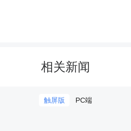
似蝴蝶般翩跹。学生们奋
巧地跳跃双脚，脚尖与地
，都谱写出动感的节奏；
相关新闻
中划出一道道优美的弧线
影，宛如五线谱上跃动的
PC端
触屏版
跃间，尽情展现着青春的
油声、呐喊声此起彼伏，