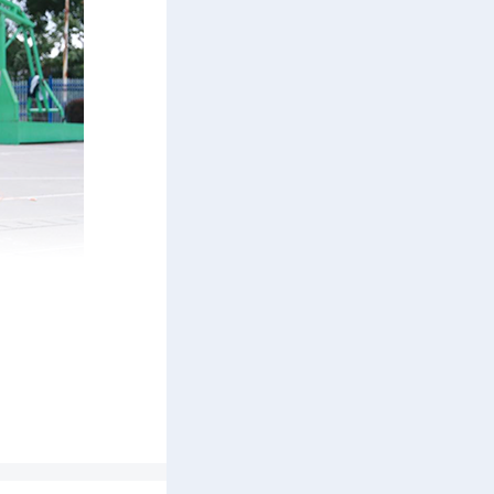
双脚跳、
哨声响
转，一个