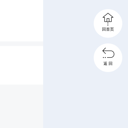
力挥动手

回首页
面的每一

手中的跳
返 回
。他们律
音符，在
活力与朝
汇成了一