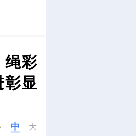
立即下载
：绳彩
进彰显
中
小
大