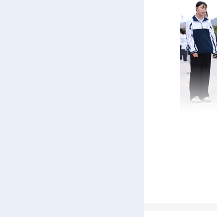
比
单脚
起，只