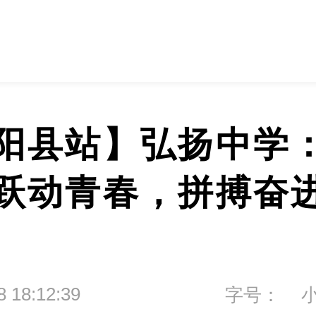
阳县站】弘扬中学
跃动青春，拼搏奋
8 18:12:39
字号：