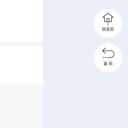

馆、核科
回首页
高校星火

。他表
返 回
、公共卫
共建、实
助力中学