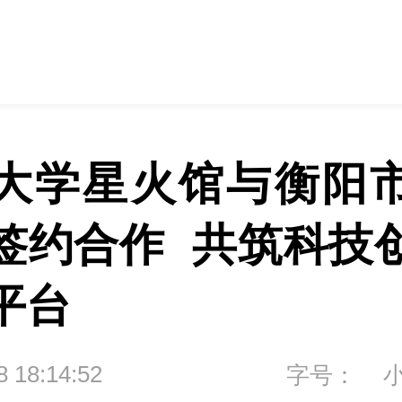
大学星火馆与衡阳
签约合作  共筑科技
平台
8 18:14:52
字号：