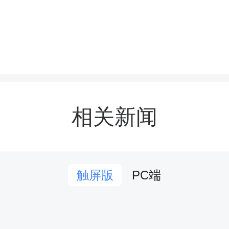
约仪式上，南华大学星火
学院相关负责人介绍了“
项目的建设理念与推进计划
相关新闻
华大学将依托核科学技术
理等学科优势，通过课程
PC端
触屏版
放、专家进课堂等形式，