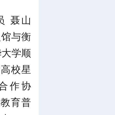
 聂山
火馆与衡
华大学顺
“高校星
合作协
教育普