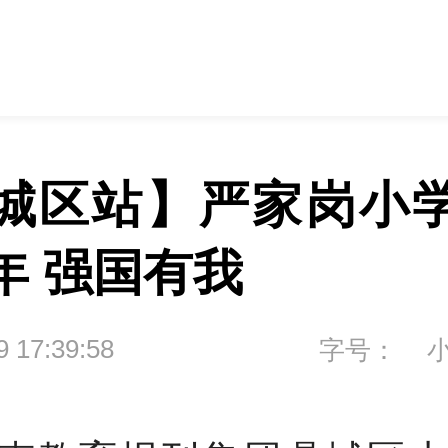
城区站】严家岗小
年 强国有我
9 17:39:58
字号：