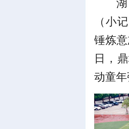
湖
（小记
锤炼意
日，鼎
动童年