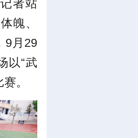
记者站
健体魄、
9月29
场以“武
比赛。