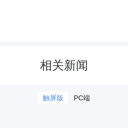
相关新闻
先进行的是集合入场仪式
PC端
触屏版
备区整齐集合，随后迈着矫
臂有力地挥动，井然有序