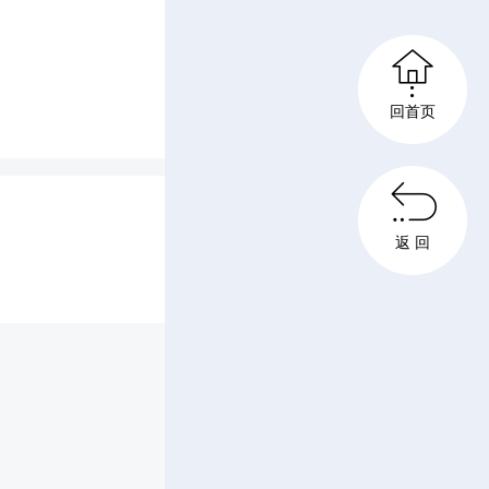

回首页

返 回
。学生们
健的步
地踏入赛